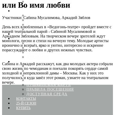
ТЕКУЩИЙ РЕПЕРТУАР
или Во имя любви
АРХИВ
ПРОЕКТЫ
АРТ-ОБМЕН
Участники: Сабина Мусалимова, Аркадий Зяблов
АРТ-КАФЕ
ЭКСКУРСИИ
День всех влюбленных в «Ведогонь-театре» пройдет вместе с
ОБРАЗОВАТЕЛЬНЫЕ
нашей театральной парой - Сабиной Мусалимовой и
НОВОСТИ
Аркадием Зябловым. На творческом вечере зрителей ждут
ЛЮДИ ТЕАТРА
монологи, песни и стихи на вечную тему. Молодые артисты
ТРУППА
иронично и всерьёз, ярко и уютно, интересно и искренне
ХУДОЖЕСТВЕННЫЙ РУКОВОДИТЕЛЬ
порассуждают о любви и других нежных чувствах.
ГЛАВНЫЙ ХУДОЖНИК
ДИРЕКЦИЯ
ЗРИТЕЛЯМ
Сабина и Аркадий расскажут, как два молодых актера собрали
БИЛЕТЫ
свою жизнь по чемоданам и поехали покорять сердце самой
ВОЗВРАТ БИЛЕТОВ
холодной и непреклонной дамы – Москвы. Как у них это
ЛЬГОТЫ
получилось и куда завёл этот роман, узнаете на театральном
ПРОГРАММЫ ЛОЯЛЬНОСТИ
вечере.
ПУШКИНСКАЯ КАРТА
ПРАВИЛА ПОСЕЩЕНИЯ
ДОСТУПНАЯ СРЕДА
КОНТАКТЫ
25-Й СЕЗОН
КУПИТЬ