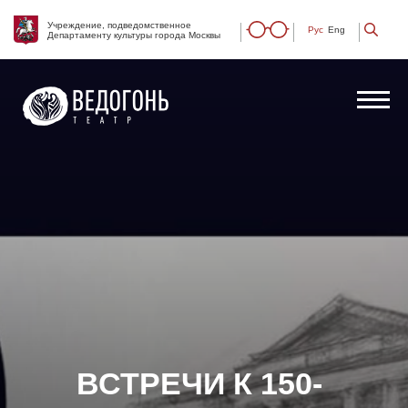
Учреждение, подведомственное
Рус
Eng
Департаменту культуры города Москвы
ВСТРЕЧИ К 150-