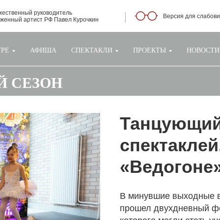
жественный руководитель
Версия для слабов
уженный артист РФ Павел Курочкин
ТРЕ
АФИША
СПЕКТАКЛИ
ПРОЕКТЫ
НОВОСТИ
-Й СЕЗОН
Танцующий
спектаклей
«Ведогоне
В минувшие выходные в
прошел двухдневный фе