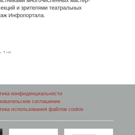
частниками многочисленных мастер-
лекций и зрителями театральных
таж Инфопортала.
Ь Т+Н
тика конфиденциальности
зовательское соглашение
тика использования файлов cookie