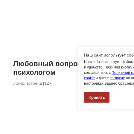
Наш сайт использует coo
Любовный вопрос: в театр с
Наш сайт использует файлы 
и удобство. Нажимая кнопку
психологом
соглашаетесь с
Политикой к
cookie
и даете
согласие
на о
Жанр: встреча [12+]
настройках Вашего браузера
Принять