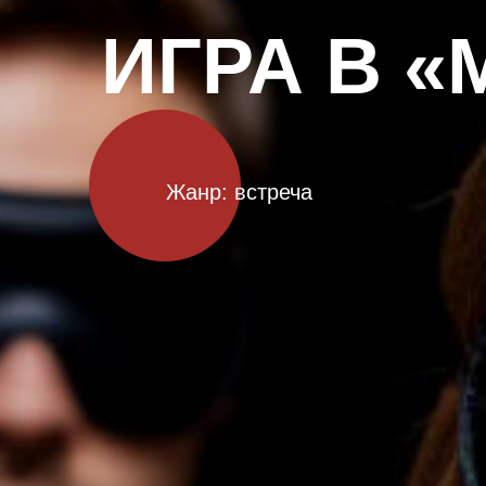
ИГРА В 
Жанр: встреча