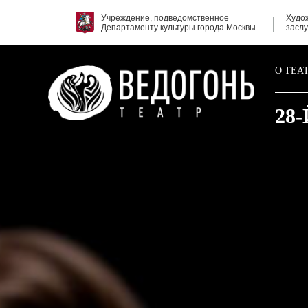
Учреждение, подведомственное
Худо
Департаменту культуры города Москвы
засл
О ТЕА
28