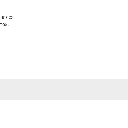
ь
енился
тех,