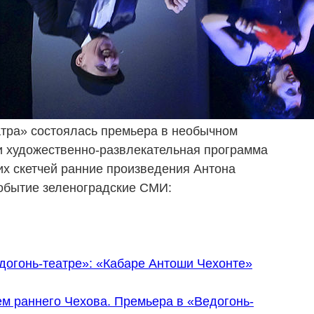
атра» состоялась премьера в необычном
и художественно-развлекательная программа
х скетчей ранние произведения Антона
событие зеленоградские СМИ:
догонь-театре»: «Кабаре Антоши Чехонте»
ем раннего Чехова. Премьера в «Ведогонь-