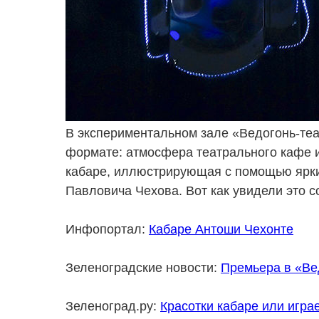
В экспериментальном зале «Ведогонь-те
формате: атмосфера театрального кафе 
кабаре, иллюстрирующая с помощью ярки
Павловича Чехова. Вот как увидели это 
Инфопортал:
Кабаре Антоши Чехонте
Зеленоградские новости:
Премьера в «Ве
Зеленоград.ру:
Красотки кабаре или игра