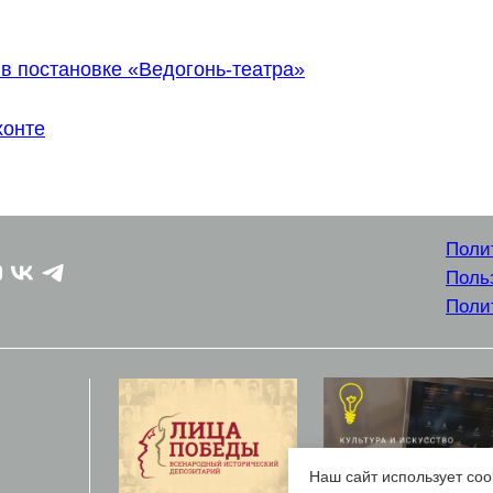
в постановке «Ведогонь-театра»
хонте
Поли
Поль
Поли
Наш сайт использует coo