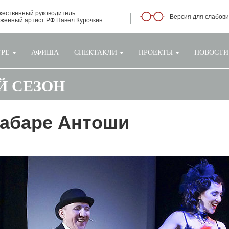
жественный руководитель
Версия для слабов
уженный артист РФ Павел Курочкин
ТРЕ
АФИША
СПЕКТАКЛИ
ПРОЕКТЫ
НОВОСТИ
-Й СЕЗОН
Кабаре Антоши