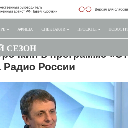
жественный руководитель
Версия для слабов
уженный артист РФ Павел Курочкин
ТРЕ
АФИША
СПЕКТАКЛИ
ПРОЕКТЫ
НОВОСТИ
-Й СЕЗОН
урочкин в программе «От
а Радио России