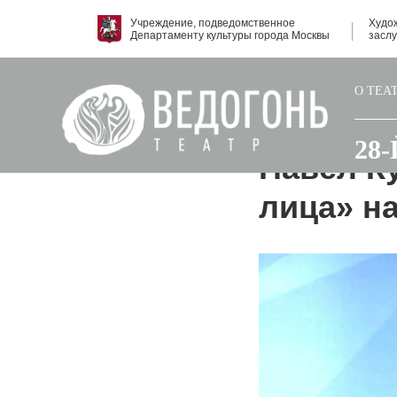
Учреждение, подведомственное
Худо
Департаменту культуры города Москвы
засл
О ТЕА
2023-10-23 16:36
28
Павел К
лица» н