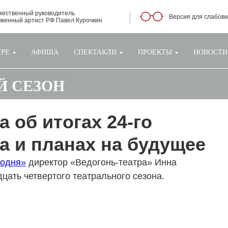
жественный руководитель
Версия для слабов
уженный артист РФ Павел Курочкин
ТРЕ
АФИША
СПЕКТАКЛИ
ПРОЕКТЫ
НОВОСТИ
-Й СЕЗОН
 об итогах 24-го
а и планах на будущее
годня»
директор «Ведогонь-театра» Инна
цать четвертого театрального сезона.