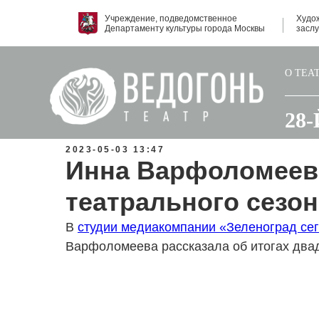
Учреждение, подведомственное
Худо
Департаменту культуры города Москвы
засл
О ТЕА
28
2023-05-03 13:47
Инна Варфоломеева
театрального сезон
В
студии медиакомпании «Зеленоград се
Варфоломеева рассказала об итогах двад