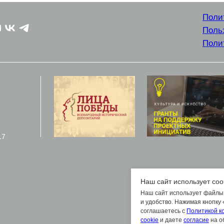
Поли
Поль
Поли
17
Наш сайт использует coo
Наш сайт использует файлы 
и удобство. Нажимая кнопку
соглашаетесь с
Политикой к
cookie
и даете
согласие
на о