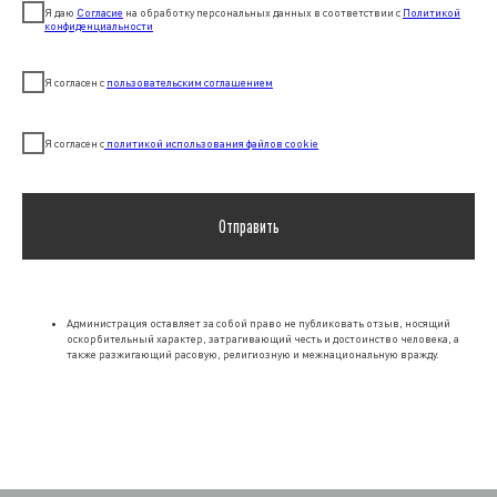
Я даю
Согласие
на обработку персональных данных в соответствии с
Политикой
конфиденциальности
Я согласен с
пользовательским соглашением
Я согласен с
политикой использования файлов cookie
Отправить
Администрация оставляет за собой право не публиковать отзыв, носящий
оскорбительный характер, затрагивающий честь и достоинство человека, а
также разжигающий расовую, религиозную и межнациональную вражду.