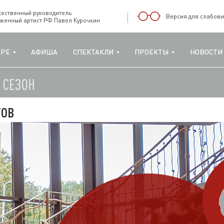
жественный руководитель
Версия для слабов
уженный артист РФ Павел Курочкин
ТРЕ
АФИША
СПЕКТАКЛИ
ПРОЕКТЫ
НОВОСТИ
Й СЕЗОН
тов