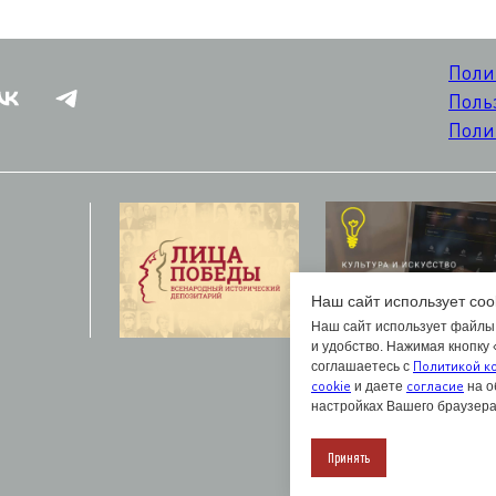
Поли
Поль
Поли
Наш сайт использует coo
Наш сайт использует файлы 
и удобство. Нажимая кнопку
Политикой к
соглашаетесь с
cookie
согласие
и даете
на о
настройках Вашего браузера
Принять