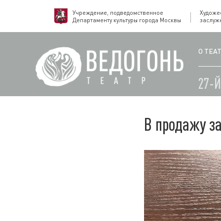
Учреждение, подведомственное
Художе
Департаменту культуры города Москвы
заслуж
О ТЕА
27-
В продажу з