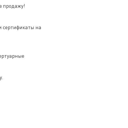
в продажу!
ии сертификаты на
пертуарные
у.