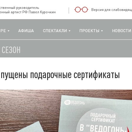
ственный руководитель
Версия для слабовидящ
енный артист РФ Павел Курочкин
ТРЕ
АФИША
СПЕКТАКЛИ
ПРОЕКТЫ
НОВОСТИ
Й СЕЗОН
апущены подарочные сертификаты