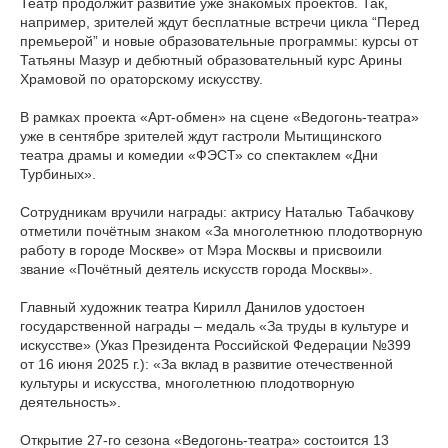
Театр продолжит развитие уже знакомых проектов. Так,
например, зрителей ждут бесплатные встречи цикла “Перед
премьерой” и новые образовательные программы: курсы от
Татьяны Мазур и дебютный образовательный курс Арины
Храмовой по ораторскому искусству.
В рамках проекта «Арт-обмен» на сцене «Ведогонь-театра»
уже в сентябре зрителей ждут гастроли Мытищинского
театра драмы и комедии «ФЭСТ» со спектаклем «Дни
Турбиных».
Сотрудникам вручили награды: актрису Наталью Табачкову
отметили почётным знаком «За многолетнюю плодотворную
работу в городе Москве» от Мэра Москвы и присвоили
звание «Почётный деятель искусств города Москвы».
Главный художник театра Кирилл Данилов удостоен
государственной награды – медаль «За труды в культуре и
искусстве» (Указ Президента Российской Федерации №399
от 16 июня 2025 г.): «За вклад в развитие отечественной
культуры и искусства, многолетнюю плодотворную
деятельность».
Открытие 27-го сезона «Ведогонь-театра» состоится 13