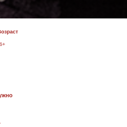
Возраст
6+
ужно
.