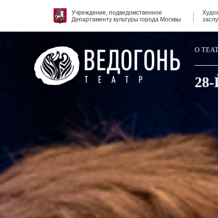
Учреждение, подведомственное
Худо
Департаменту культуры города Москвы
засл
О ТЕА
28