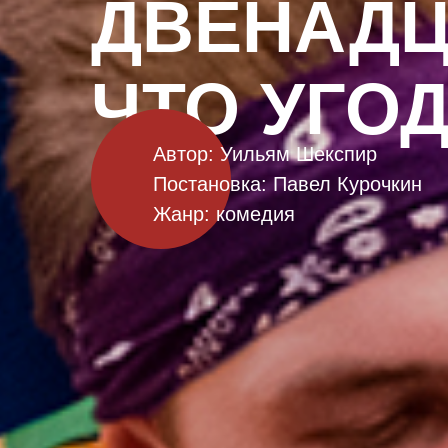
ДВЕНАДЦ
ЧТО УГО
Автор: Уильям Шекспир
Постановка: Павел Курочкин
Жанр: комедия