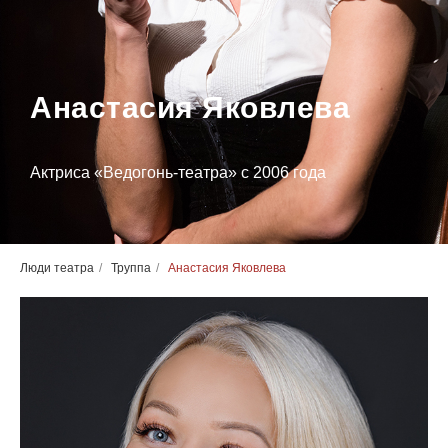
Анастасия Яковлева
Актриса «Ведогонь-театра» с 2006 года
Люди театра
/
Труппа
/
Анастасия Яковлева