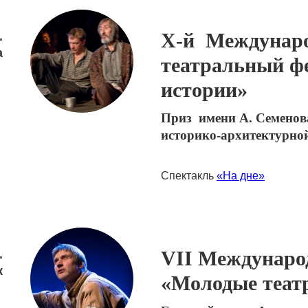
Х-й Междунар
.
а
театральный ф
истории»
Приз имени А. Семенова
историко-архитектурно
Спектакль
«На дне»
VII Междунаро
.
к
«Молодые теат