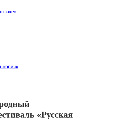
юкзаке»
ннович»
родный
естиваль «Русская