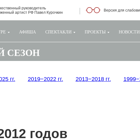
жественный руководитель
Версия для слабов
уженный артист РФ Павел Курочкин
ТРЕ
АФИША
СПЕКТАКЛИ
ПРОЕКТЫ
НОВОСТИ
-Й СЕЗОН
25 гг.
2019−2022 гг.
2013−2018 гг.
1999−2
2012 годов