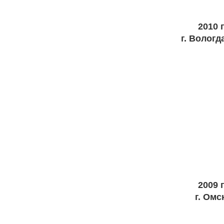
2010 г
г. Вологд
2009 г
г. Омс