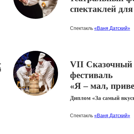
спектаклей для
Спектакль
«Ваня Датский»
VII Сказочный
.
й
фестиваль
«Я – мал, приве
Диплом «За самый вкус
Спектакль
«Ваня Датский»