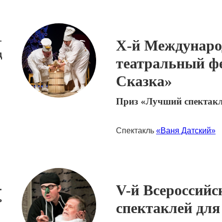
X-й Междунар
г
д
театральный ф
Сказка»
Приз «Лучший спектакл
Спектакль
«Ваня Датский»
V-й Всероссийс
.
ь
спектаклей для