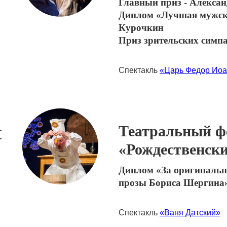
Главный приз - Алекса
Диплом «Лучшая мужска
Курочкин
Приз зрительских симп
Спектакль
«Царь Федор Иоа
Театральный ф
.
г
«Рождественски
Диплом «За оригинальн
прозы Бориса Шергина
Спектакль
«Ваня Датский»