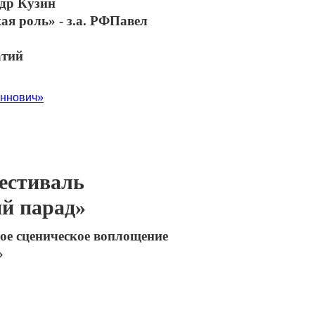
ндр Кузин
я роль» - з.а. РФПавел
атий
ннович»
естиваль
й парад»
ое сценическое воплощение
»