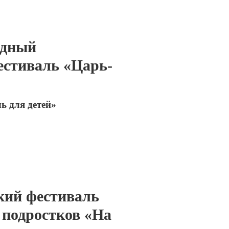
одный
естиваль «Царь-
ь для детей»
кий фестиваль
 подростков «На