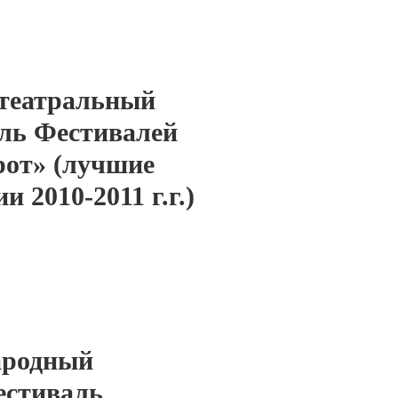
 театральный
ль Фестивалей
рот» (лучшие
и 2010-2011 г.г.)
ародный
естиваль