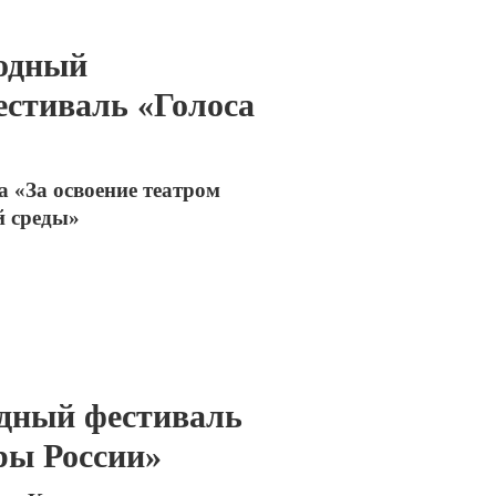
одный
естиваль «Голоса
 «За освоение театром
й среды»
дный фестиваль
ры России»