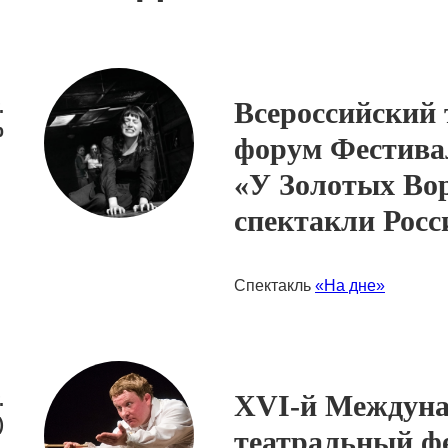
Вcероссийский
.
р
форум Фестива
«У Золотых Во
спектакли Росси
Спектакль
«На дне»
XVI-й Междун
.
)
театральный ф